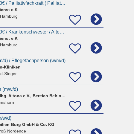
Pflegefachkraft 3900€ / Palliativfachkraft ( Palliative Care ) / Krankenschwester /
ienst e.K
 Hamburg
Pflegefachkraft 3750€ / Krankenschwester / Altenpflegerin / Krankenpfleger || Pflegedienstleitung
ienst e.K
 Hamburg
/m/d) / Pflegefachperson (w/m/d)
n-Kliniken
ld-Stegen
n (m/w/d)
Großstadt-Mission Hbg. Altona e.V., Bereich Behindertenhilfe
lmshorn
m/w/d)
cilien-Burg GmbH & Co. KG
roß Nordende