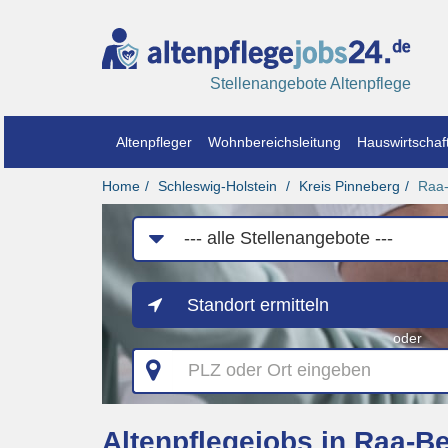
Stellenangebote Altenpflege
Altenpfleger
Wohnbereichsleitung
Hauswirtschaft
Home
Schleswig-Holstein
Kreis Pinneberg
Raa
Job-
Kategorie
Standort ermitteln
oder
PLZ
oder
Ort
eingeben
Altenpflegejobs in Raa-