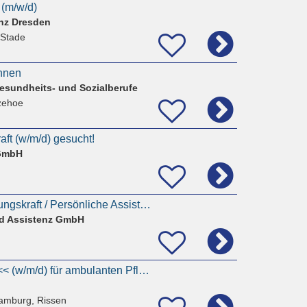
 (m/w/d)
nz Dresden
 Stade
innen
esundheits- und Sozialberufe
tzehoe
ft (w/m/d) gesucht!
 GmbH
Pflegekraft / Betreuungskraft / Persönliche Assistenz (m/w/d) gesucht
d Assistenz GmbH
>> Pflegehelfer/-in << (w/m/d) für ambulanten Pflegedienst in Hamburg-Rissen
amburg, Rissen