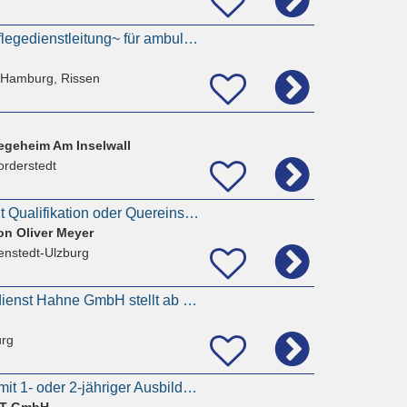
~Stellvertretende Pflegedienstleitung~ für ambulanten Pflegedienst in Hamburg-Rissen gesucht
 Hamburg, Rissen
n
geheim Am Inselwall
orderstedt
Pflegehilfskräfte (mit Qualifikation oder Quereinstieg mit Pflegeerfahrung)
on Oliver Meyer
enstedt-Ulzburg
Ambulanter Pflegedienst Hahne GmbH stellt ab sofort ein das Alter spielt keine Rolle
rg
Pflegekraft (m/w/d) mit 1- oder 2-jähriger Ausbildung - ambulant
T GmbH