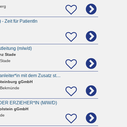
erg
- Zeit für PatientIn
tleitung (m/w/d)
nz Stade
 Stade
Freigestellte Praxisanleiter*in mit dem Zusatz stellvertretende Pflegedienstleitung (m/w/d)
Steinburg gGmbH
 Bekmünde
ER ERZIEHER*IN (M/W/D)
olstein gGmbH
nde