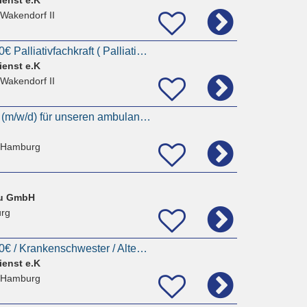
 Wakendorf II
Pflegefachkraft 3900€ Palliativfachkraft ( Palliative Care ) / Krankenschwester / Altenpflegerin
ienst e.K
 Wakendorf II
Pflegedienstleitung (m/w/d) für unseren ambulanten Dienst am Standort Hamburg-Horn mind. 32 Std -
 Hamburg
au GmbH
rg
Pflegefachkraft 3750€ / Krankenschwester / Altenpflegerin / Krankenpfleger || Pflegedienstleitung
ienst e.K
 Hamburg