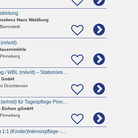
stleitung
residenz Haus Waldburg
 Barmstedt
 (m/w/d)
Bauernmühle
 Pinneberg
Wohnbereichsleitung / WBL (m/w/d) – Stationäre Pflege – Drochtersen
e GmbH
in Drochtersen
Pflegedienstleitung (w/m/d) für Tagespflege Pinneberg in TZ
en Eichen gGmbH
 Pinneberg
Altenpfleger (m/w/d) 1:1 (Kinder)Intensivpflege -Zeit für PatientIn