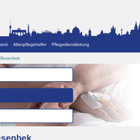
erin
Altenpflegehelfer
Pflegedienstleitung
-Besenbek
Besenbek