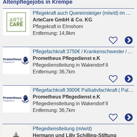
Altenpflegejobs in Krempe
eingeben
Pflegekraft auch Quereinsteiger (m/w/d) im Haus Flora
ArteCare GmbH & Co. KG
Pflegekraft
in Elmshorn
Entfernung:
14,9km
Pflegefachkraft 3750€ / Krankenschwester / Altenpflegerin / Krankenpfleger || Pflegedienstleitung
Prometheus Pflegedienst e.K
Pflegedienstleitung
in Wakendorf II
Entfernung:
36,7km
Pflegefachkraft 3900€ Palliativfachkraft ( Palliative Care ) / Krankenschwester / Altenpflegerin
Prometheus Pflegedienst e.K
Pflegedienstleitung
in Wakendorf II
Entfernung:
36,7km
Pflegedienstleitung (m/w/d)
Hermann und Lilly Schilling-Stiftung