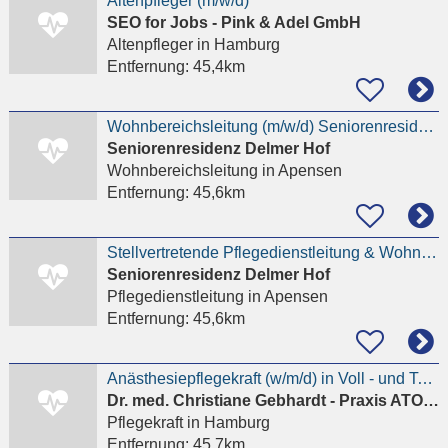
Altenpfleger (m/w/d)
SEO for Jobs - Pink & Adel GmbH
Altenpfleger
in Hamburg
Entfernung:
45,4km
Wohnbereichsleitung (m/w/d) Seniorenresidenz Delmer Hof
Seniorenresidenz Delmer Hof
Wohnbereichsleitung
in Apensen
Entfernung:
45,6km
Stellvertretende Pflegedienstleitung & Wohnbereichsleitung in Personalunion (m/w/d)
Seniorenresidenz Delmer Hof
Pflegedienstleitung
in Apensen
Entfernung:
45,6km
Anästhesiepflegekraft (w/m/d) in Voll - und Teilzeit
Dr. med. Christiane Gebhardt - Praxis ATOS Klinik Fleetinsel Hamburg - Chirurgie
Pflegekraft
in Hamburg
Entfernung:
45,7km