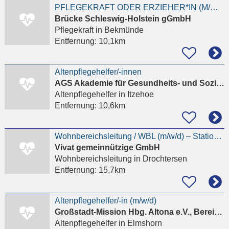
PFLEGEKRAFT ODER ERZIEHER*IN (M/W/D)
Brücke Schleswig-Holstein gGmbH
Pflegekraft
in Bekmünde
Entfernung:
10,1km
Altenpflegehelfer/-innen
AGS Akademie für Gesundheits- und Sozialberufe
Altenpflegehelfer
in Itzehoe
Entfernung:
10,6km
Wohnbereichsleitung / WBL (m/w/d) – Stationäre Pflege – Drochtersen
Vivat gemeinnützige GmbH
Wohnbereichsleitung
in Drochtersen
Entfernung:
15,7km
Altenpflegehelfer/-in (m/w/d)
Großstadt-Mission Hbg. Altona e.V., Bereich Behindertenhilfe
Altenpflegehelfer
in Elmshorn