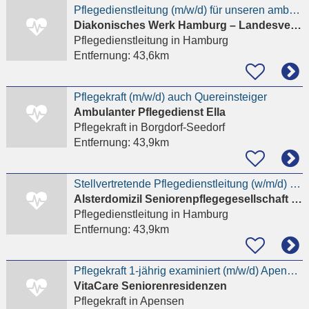
Pflegedienstleitung (m/w/d) für unseren ambulanten Dienst am Standort Hamburg-Horn - mit
Diakonisches Werk Hamburg – Landesverband der Inneren Mission e. V.
Pflegedienstleitung
in Hamburg
Entfernung:
43,6km
Pflegekraft (m/w/d) auch Quereinsteiger
Ambulanter Pflegedienst Ella
Pflegekraft
in Borgdorf-Seedorf
Entfernung:
43,9km
Stellvertretende Pflegedienstleitung (w/m/d) Tagespflege im Tagesdomizil Wellingsbüttel
Alsterdomizil Seniorenpflegegesellschaft mbH
Pflegedienstleitung
in Hamburg
Entfernung:
43,9km
Pflegekraft 1-jährig examiniert (m/w/d) Apensen
VitaCare Seniorenresidenzen
Pflegekraft
in Apensen