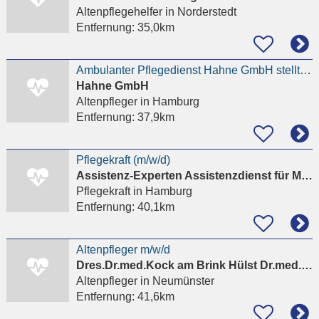
Altenpflegehelfer
in Norderstedt
Entfernung:
35,0km
Ambulanter Pflegedienst Hahne GmbH stellt ab sofort ein das Alter spielt keine Rolle
Hahne GmbH
Altenpfleger
in Hamburg
Entfernung:
37,9km
Pflegekraft (m/w/d)
Assistenz-Experten Assistenzdienst für Menschen...
Pflegekraft
in Hamburg
Entfernung:
40,1km
Altenpfleger m/w/d
Dres.Dr.med.Kock am Brink Hülst Dr.med.Borst
Altenpfleger
in Neumünster
Entfernung:
41,6km