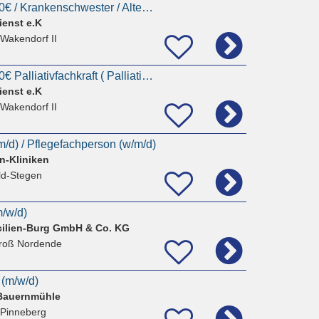
Pflegefachkraft 3750€ / Krankenschwester / Altenpflegerin / Krankenpfleger || Pflegedienstleitung
ienst e.K
 Wakendorf II
Pflegefachkraft 3900€ Palliativfachkraft ( Palliative Care ) / Krankenschwester / Altenpflegerin
ienst e.K
 Wakendorf II
/m/d) / Pflegefachperson (w/m/d)
n-Kliniken
ld-Stegen
m/w/d)
cilien-Burg GmbH & Co. KG
roß Nordende
 (m/w/d)
Bauernmühle
 Pinneberg