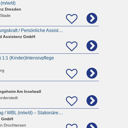
 (m/w/d)
nz Dresden
 Stade
Pflegekraft / Betreuungskraft / Persönliche Assistenz (m/w/d) gesucht
d Assistenz GmbH
) 1:1 (Kinder)Intensivpflege
rg
n
geheim Am Inselwall
orderstedt
Wohnbereichsleitung / WBL (m/w/d) – Stationäre Pflege – Drochtersen
e GmbH
in Drochtersen