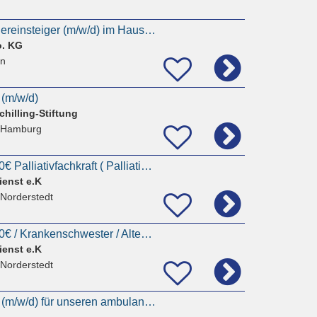
Pflegekraft auch Quereinsteiger (m/w/d) im Haus Flora
o. KG
rn
 (m/w/d)
hilling-Stiftung
 Hamburg
Pflegefachkraft 3900€ Palliativfachkraft ( Palliative Care ) / Krankenschwester / Altenpflegerin
ienst e.K
 Norderstedt
Pflegefachkraft 3750€ / Krankenschwester / Altenpflegerin / Krankenpfleger || Pflegedienstleitung
ienst e.K
 Norderstedt
Pflegedienstleitung (m/w/d) für unseren ambulanten Dienst am Standort Hamburg-Horn mind. 32 Std -