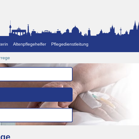
erin
Altenpflegehelfer
Pflegedienstleitung
rrege
ege