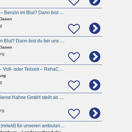
Pflegekraft gesucht – Benzin im Blut? Dann bist du bei uns falsch
Clasen
g
AltenpflegerBezin im Blut? Dann bist du bei uns falsch
Clasen
rg
Pflegekraft (m/w/d) – Voll- oder Teilzeit – RehaCentrum Hamburg, Heidenkampsweg
urg
g
Ambulanter Pflegedienst Hahne GmbH stellt ab sofort ein das Alter spielt keine Rolle
rg
Pflegedienstleitung (m/w/d) für unseren ambulanten Dienst am Standort Hamburg-Horn - mit
Diakonisches Werk Hamburg – Landesverband der Inneren Mission e. V.