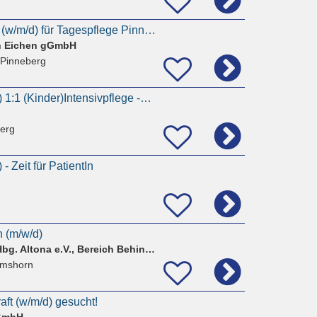
Pflegedienstleitung (w/m/d) für Tagespflege Pinneberg in TZ
en Eichen gGmbH
 Pinneberg
Altenpfleger (m/w/d) 1:1 (Kinder)Intensivpflege -Zeit für PatientIn
erg
- Zeit für PatientIn
n (m/w/d)
Großstadt-Mission Hbg. Altona e.V., Bereich Behindertenhilfe
lmshorn
ft (w/m/d) gesucht!
 GmbH