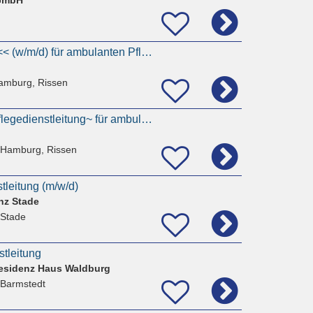
>> Pflegehelfer/-in << (w/m/d) für ambulanten Pflegedienst in Hamburg-Rissen
amburg, Rissen
~Stellvertretende Pflegedienstleitung~ für ambulanten Pflegedienst in Hamburg-Rissen gesucht
 Hamburg, Rissen
tleitung (m/w/d)
nz Stade
 Stade
stleitung
residenz Haus Waldburg
 Barmstedt