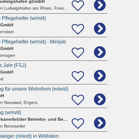
 Ludwigshafen gGmbH
n Ludwigshafen am Rhein, Friesenheim/Nord
e Pflegehelfer (w/m/d)
d GmbH
rrstein
 Pflegehelfer (w/m/d) - Minijob
d GmbH
Remagen
es Jahr (FSJ)
d GmbH
ed
g für unsere Wohnform (m/w/d)
bH
in Neuwied, Engers
g (w/m/d)
Puricelli Stift Franziskanerbrüder Betriebs- und Beschäftigungs gGmbH
in Benzweiler
steiger (m/w/d) in Wöllstein