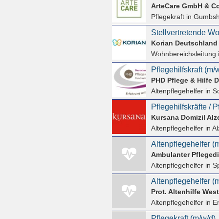
ArteCare GmbH & C
Pflegekraft
in Gumbs
Stellvertretende W
Korian Deutschlan
Wohnbereichsleitung
PHD Pflege & Hilfe
Altenpflegehelfer
in S
Kursana Domizil Alz
Altenpflegehelfer
in A
Altenpflegehelfer (
Ambulanter Pfleged
Altenpflegehelfer
in S
Prot. Altenhilfe West
Altenpflegehelfer
in E