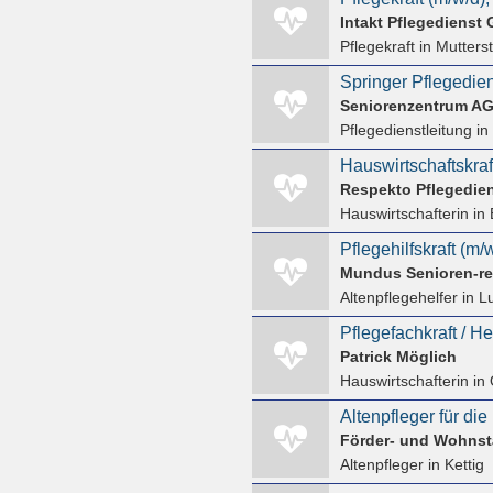
Intakt Pflegedienst
Pflegekraft
in Mutters
Springer Pflegedien
Seniorenzentrum AG
Pflegedienstleitung
in
Respekto Pflegedie
Hauswirtschafterin
in 
Mundus Senioren-r
Altenpflegehelfer
in L
Patrick Möglich
Hauswirtschafterin
in 
Förder- und Wohns
Altenpfleger
in Kettig