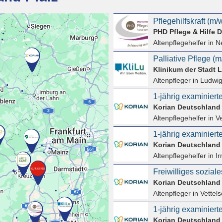
PHD Pflege & Hilfe
Altenpflegehelfer
in N
Palliative Pflege (m
Klinikum der Stadt
Altenpfleger
in Ludwigs
1-jährig examiniert
Korian Deutschlan
Altenpflegehelfer
in V
1-jährig examiniert
Korian Deutschlan
Altenpflegehelfer
in Ir
Freiwilliges sozial
Korian Deutschlan
Altenpfleger
in Vettel
1-jährig examiniert
Korian Deutschlan