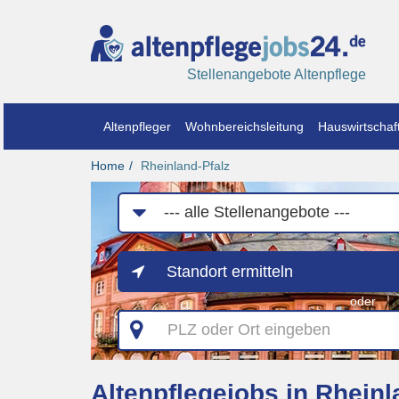
Stellenangebote Altenpflege
Altenpfleger
Wohnbereichsleitung
Hauswirtschaft
Home
Rheinland-Pfalz
Job-
Kategorie
Standort ermitteln
oder
PLZ
oder
Ort
eingeben
Altenpflegejobs in Rheinl