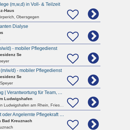
lege (m,w,d) in Voll- & Teilzeit
nz-Haus
örperich, Obersgegen
lanten Dialyse
ms
s
m/w/d) - mobiler Pflegedienst
Residenz Se
peyer
 (m/w/d) - mobiler Pflegedienst
Residenz Se
 Speyer
Wohnbereichsleitung | Verantwortung für Team, Abläufe und Pflegequalität
um Ludwigshafen
n Ludwigshafen am Rhein, Friesenheim/Nord
Hauswirtschaftskraft oder Angelernte Pflegekraft (m/w/d)
on Bad Kreuznach
euznach