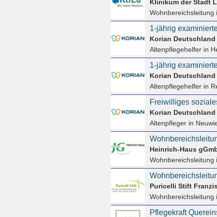
Klinikum der Stadt
Wohnbereichsleitung
i
1-jährig examiniert
Korian Deutschlan
Altenpflegehelfer
in He
1-jährig examinierte
Korian Deutschlan
Altenpflegehelfer
in 
Freiwilliges sozial
Korian Deutschlan
Altenpfleger
in Neuwi
Wohnbereichsleitun
Heinrich-Haus gGm
Wohnbereichsleitung
Wohnbereichsleitun
Wohnbereichsleitung
Pflegekraft Querein