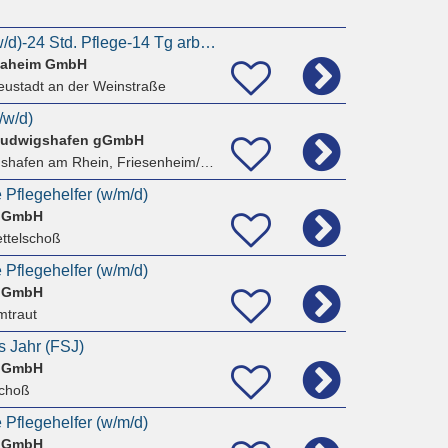
Pflegehilfskraft (m/w/d)-24 Std. Pflege-14 Tg arbeiten-14 Tg frei
 Daheim GmbH
eustadt an der Weinstraße
/w/d)
 Ludwigshafen gGmbH
hafen am Rhein, Friesenheim/Nord
e Pflegehelfer (w/m/d)
d GmbH
ettelschoß
e Pflegehelfer (w/m/d)
d GmbH
mtraut
es Jahr (FSJ)
d GmbH
schoß
e Pflegehelfer (w/m/d)
d GmbH