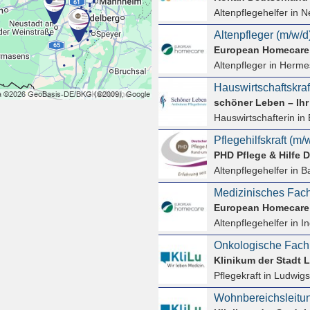
Altenpflegehelfer
in N
Altenpfleger (m/w/d
European Homecar
Altenpfleger
in Hermes
Hauswirtschafterin
in 
PHD Pflege & Hilfe
Altenpflegehelfer
in B
Medizinisches Fach
European Homecar
Altenpflegehelfer
in I
Onkologische Fachp
Klinikum der Stadt
Pflegekraft
in Ludwigs
Wohnbereichsleitun