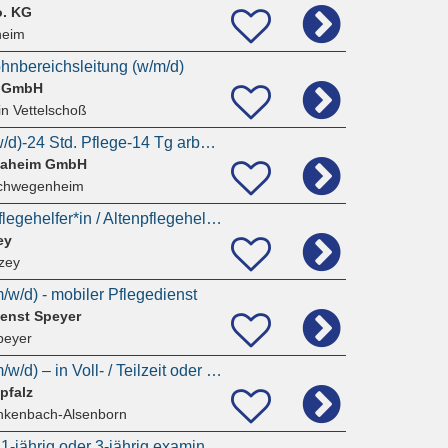
o. KG
heim
ohnbereichsleitung (w/m/d)
d GmbH
in Vettelschoß
Pflegehilfskraft (m/w/d)-24 Std. Pflege-14 Tg arbeiten-14 Tg frei
 Daheim GmbH
chwegenheim
Pflegehilfskräfte / Pflegehelfer*in / Altenpflegehelfer (m/w/d) im Pflegeheim Alzey
ey
lzey
m/w/d) - mobiler Pflegedienst
ienst Speyer
peyer
Altenpflegehelfer (m/w/d) – in Voll- / Teilzeit oder GfB – Enkenbach-Alsenborn – ab sofort
pfalz
nkenbach-Alsenborn
Pflegekraft (m/w/d), 1-jährig oder 3-jährig examiniert // Teilzeit