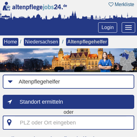
Merkliste
Tog
Login
nav
Home
Niedersachsen
Altenpflegehelfer
Job-
Kategorie
Standort ermitteln
oder
PLZ
oder
Ort