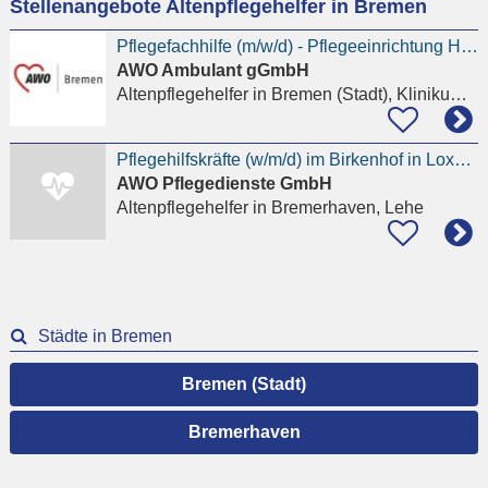
Stellenangebote Altenpflegehelfer in Bremen
eingeben
Pflegefachhilfe (m/w/d) - Pflegeeinrichtung Haus Sparer Dank
AWO Ambulant gGmbH
Altenpflegehelfer
in Bremen (Stadt), Klinikum Mitte
Pflegehilfskräfte (w/m/d) im Birkenhof in Loxstedt
AWO Pflegedienste GmbH
Altenpflegehelfer
in Bremerhaven, Lehe
Städte in Bremen
Bremen (Stadt)
Bremerhaven