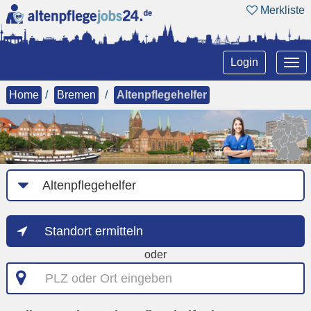
Merkliste
Tog
Login
nav
Home
Bremen
Altenpflegehelfer
Job-
Kategorie
Standort ermitteln
oder
PLZ
oder
Ort