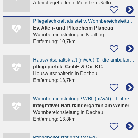
Altenpflegehelfer
in München, Solln
Pflegefachkraft als stellv. Wohnbereichsleitung (m/w/d) – Planegg | München
Ev. Alten- und Pflegeheim Planegg
Wohnbereichsleitung
in Krailling
Entfernung:
10,7km
Hauswirtschaftskraft (m/w/d) für die ambulante Pflege in Teilzeit
pflegeperfekt GmbH & Co. KG
Hauswirtschafterin
in Dachau
Entfernung:
13,7km
Wohnbereichsleitung / WBL (m/w/d) – Führen statt pflegen | Dachau
Integrativer Naturkindergarten am Weiherhäusle
Wohnbereichsleitung
in Dachau
Entfernung:
13,8km
Pflegehelfer stationär (m/w/d)