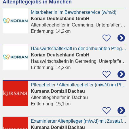
Altenpflegejobs in München
eingeben
Mitarbeiter:in im Bewohnerservice (w/m/d)
Korian Deutschland GmbH
Altenpflegehelfer
in Germering, Unterpfaffenhofen
Entfernung:
14,2km
Hauswirtschaftskraft in der ambulanten Pflege (w/m/d)
Korian Deutschland GmbH
Hauswirtschafterin
in Germering, Unterpfaffenhofen
Entfernung:
14,2km
Pflegehelfer / Altenpflegehelfer (m/w/d) im Pflegeheim Dachau
Kursana Domizil Dachau
Altenpflegehelfer
in Dachau
Entfernung:
15,1km
Examinierter Altenpfleger (m/w/d) mit Zusatzfunktion stellvertretende Wohnbereichsleitung
Kursana Domizil Dachau