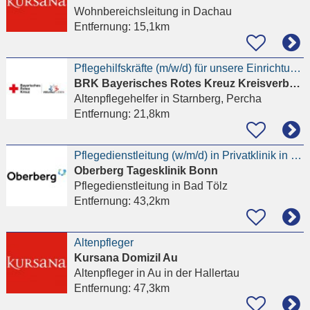
Wohnbereichsleitung
in Dachau
Entfernung:
15,1km
Pflegehilfskräfte (m/w/d) für unsere Einrichtungen im Landkreis Starnberg
BRK Bayerisches Rotes Kreuz Kreisverband Starnberg
Altenpflegehelfer
in Starnberg, Percha
Entfernung:
21,8km
Pflegedienstleitung (w/m/d) in Privatklinik in naturnaher Lage
Oberberg Tagesklinik Bonn
Pflegedienstleitung
in Bad Tölz
Entfernung:
43,2km
Altenpfleger
Kursana Domizil Au
Altenpfleger
in Au in der Hallertau
Entfernung:
47,3km