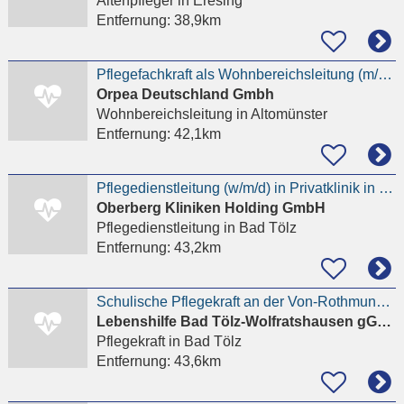
Altenpfleger
in Eresing
Entfernung:
38,9km
Pflegefachkraft als Wohnbereichsleitung (m/w/d) Senioren-Zentrum St. Johannes Pfaffenhofen
Orpea Deutschland Gmbh
Wohnbereichsleitung
in Altomünster
Entfernung:
42,1km
Pflegedienstleitung (w/m/d) in Privatklinik in naturnaher Lage
Oberberg Kliniken Holding GmbH
Pflegedienstleitung
in Bad Tölz
Entfernung:
43,2km
Schulische Pflegekraft an der Von-Rothmund-Schule mit den Partnerklassen ab 14.09.2026 gesucht
Lebenshilfe Bad Tölz-Wolfratshausen gGmbH
Pflegekraft
in Bad Tölz
Entfernung:
43,6km