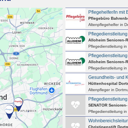
Pflegebüro Bahren
Altenpflegehelfer
in D
Pflegedienstleitung
Alloheim Senioren-
Pflegedienstleitung
in
Alloheim Senioren-
Pflegedienstleitung
in
Hüttenhospital Dor
Altenpfleger
in Dortm
Pflegedienstleitung
SENATOR Senioren-
Pflegedienstleitung
in
Christinenstift Dor