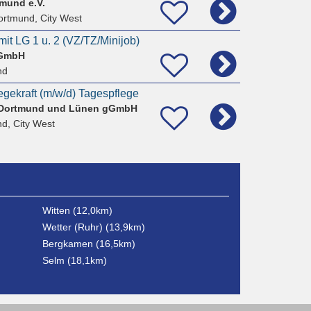
mund e.V.
ortmund, City West
mit LG 1 u. 2 (VZ/TZ/Minijob)
 GmbH
nd
egekraft (m/w/d) Tagespflege
 Dortmund und Lünen gGmbH
d, City West
Witten (12,0km)
Wetter (Ruhr) (13,9km)
Bergkamen (16,5km)
Selm (18,1km)