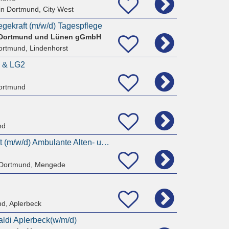
in Dortmund, City West
egekraft (m/w/d) Tagespflege
 Dortmund und Lünen gGmbH
ortmund, Lindenhorst
1 & LG2
ortmund
nd
Hauswirtschaftskraft (m/w/d) Ambulante Alten- und Krankenpflege
 Dortmund, Mengede
d, Aplerbeck
aldi Aplerbeck(w/m/d)