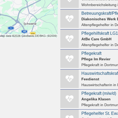
Wohnbereichsleitung
Betreuungskraft/Pfl
Diakonisches Werk
Altenpflegehelfer
in D
Pflegehilfskraft LG
AtBe Care GmbH
Altenpflegehelfer
in D
Pflegekraft
Pflege Im Revier
Pflegekraft
in Dortmu
Feedienst
Hauswirtschafterin
in
Pflegekraft (m/w/d)
Angelika Klasen
Pflegekraft
in Dortmun
Pflegehelfer St. Ew