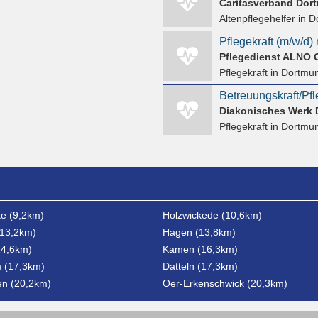
Caritasverband Dort
Altenpflegehelfer
in D
Pflegekraft (m/w/d) 
Pflegedienst ALNO
Pflegekraft
in Dortmu
Betreuungskraft/Pfl
Diakonisches Werk
Pflegekraft
in Dortmun
e (9,2km)
Holzwickede (10,6km)
13,2km)
Hagen (13,8km)
14,6km)
Kamen (16,3km)
 (17,3km)
Datteln (17,3km)
en (20,2km)
Oer-Erkenschwick (20,3km)