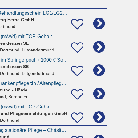
Pflegehelfer/In mit Behandlungsschein LG1/LG2 (m/w/d) in Dortmund-Mitte gesucht
berg Herne GmbH
ortmund
 (m/w/d) mit TOP-Gehalt
Residenzen SE
 Dortmund, Lütgendortmund
Pflegedienstleitung im Springerpool + 1000 € Sondervergütung + Dienstwagen (m/w/d)
Residenzen SE
 Dortmund, Lütgendortmund
Gesundheits- und Krankenpfleger:in / Altenpfleger:in (m/w/d) für unsere Normalstationen
tmund - Hörde
und, Berghofen
 (m/w/d) mit TOP-Gehalt
 und Pflegeeinrichtungen GmbH
 Dortmund
Wohnbereichsleitung stationäre Pflege – Christinenstift Dortmund (m/w/d)
tmund