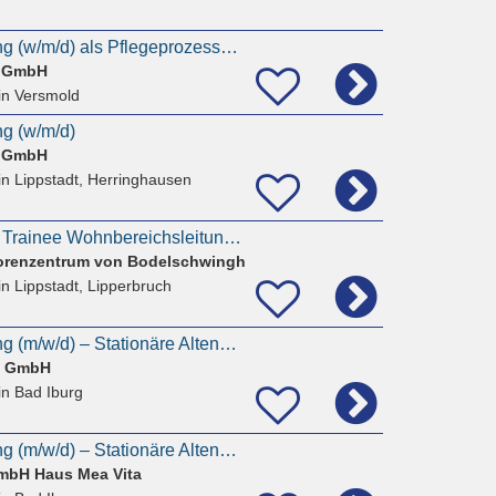
Wohnbereichsleitung (w/m/d) als Pflegeprozesskoordinator
d GmbH
in Versmold
g (w/m/d)
d GmbH
in Lippstadt, Herringhausen
Pflegefachkraft und Trainee Wohnbereichsleitung (m/w/d)
orenzentrum von Bodelschwingh
in Lippstadt, Lipperbruch
Wohnbereichsleitung (m/w/d) – Stationäre Altenpflege | Georgsmarienhütte
e GmbH
in Bad Iburg
Wohnbereichsleitung (m/w/d) – Stationäre Altenpflege | Georgsmarienhütte
mbH Haus Mea Vita