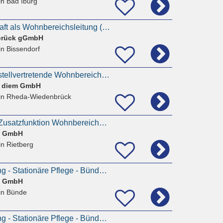
in Bad Iburg
Exam. Pflegefachkraft als Wohnbereichsleitung (m/w/d) im Haus am Lechtenbrink
brück gGmbH
in Bissendorf
Pflegefachkraft als stellvertretende Wohnbereichsleitung
e diem GmbH
in Rheda-Wiedenbrück
Pflegefachkraft mit Zusatzfunktion Wohnbereichsleitung (m/w/d) | Stationäre Pflege | Rietberg
e GmbH
in Rietberg
Wohnbereichsleitung - Stationäre Pflege - Bünde (m/w/d)
e GmbH
in Bünde
Wohnbereichsleitung - Stationäre Pflege - Bünde (m/w/d)