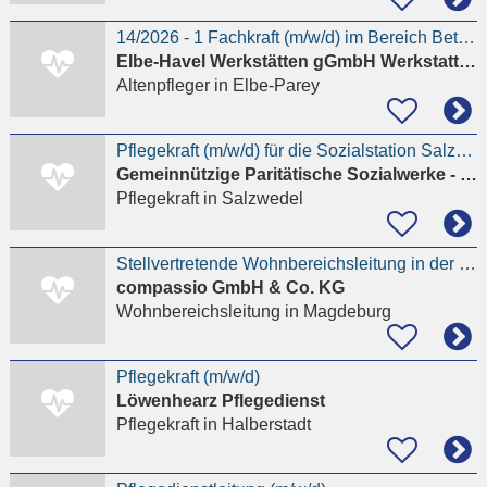
14/2026 - 1 Fachkraft (m/w/d) im Bereich Betreuung (35 h/ Woche) Wohnheim Genthin - ab 01.09.2026
Elbe-Havel Werkstätten gGmbH Werkstatt für behinderte Menschen
Altenpfleger
in Elbe-Parey
Pflegekraft (m/w/d) für die Sozialstation Salzwedel
Gemeinnützige Paritätische Sozialwerke - PSW GmbH
Pflegekraft
in Salzwedel
Stellvertretende Wohnbereichsleitung in der Seniorenresidenz Magdeburg m/w/d
compassio GmbH & Co. KG
Wohnbereichsleitung
in Magdeburg
Pflegekraft (m/w/d)
Löwenhearz Pflegedienst
Pflegekraft
in Halberstadt