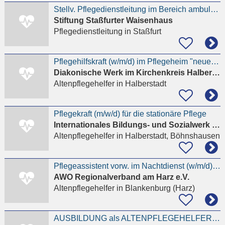
Stellv. Pflegedienstleitung im Bereich ambulanten Alten- und Krankenpflegedienst/Tagespflege (m/w/d)
Stiftung Staßfurter Waisenhaus
Pflegedienstleitung
in Staßfurt
Pflegehilfskraft (w/m/d) im Pflegeheim "neues wohnen" Quartier "Lindenhof-Terrassen" in Halberstadt
Diakonische Werk im Kirchenkreis Halberstadt e. V.
Altenpflegehelfer
in Halberstadt
Pflegekraft (m/w/d) für die stationäre Pflege
Internationales Bildungs- und Sozialwerk e.V.
Altenpflegehelfer
in Halberstadt, Böhnshausen
Pflegeassistent vorw. im Nachtdienst (w/m/d) für unser Seniorenzentrum Blankenburg gesucht
AWO Regionalverband am Harz e.V.
Altenpflegehelfer
in Blankenburg (Harz)
AUSBILDUNG als ALTENPFLEGEHELFER/IN 2027 in unserem Betreuungszentrum Kloster Meyendorf