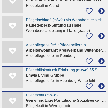
Deutsches Rotes Kreuz Kreisverband Östliche Altmark e. V.
Pflegekraft
in Aland
Pflegefachkraft (m/w/d) als Wohnbereichsleitung im Altenpflegeheim Akazienhof
Paul-Riebeck-Stiftung zu Halle
Wohnbereichsleitung
in Halle (Saale)
Altenpflegehelfer*inPflegehelfer *in
Arbeiterwohlfahrt Kreisverband Wittenberg e.V.
Altenpflegehelfer
in Kemberg
Pflegehilfskraft mit Erfahrung (m/w/d) 35 Stunden wöchentlich
Emvia Living Gruppe
Altenpflegehelfer
in Apenburg-Winterfeld
Pflegekraft (m/w/d)
Gemeinnützige Paritätische Sozialwerke - PSW GmbH
Pflegekraft
in Wernigerode