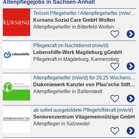
Altenpflegejobs in Sachsen-Anhalt
eingeben
Teilzeit Pflegehelfer / Altenpflegehelfer (m/w/d) im Pflegeheim
Kursana Sozial Care GmbH Wolfen
Altenpflegehelfer
in Bitterfeld-Wolfen
Pflegekraft im Nachtdienst (m/w/d)
Lebenshilfe-Werk Magdeburg gGmbH
Pflegekraft
in Magdeburg, Kannenstieg
Altenpflegehelfer (m/w/d) für 29,25 Wochenstunden gesucht
Diakoniewerk Kanzler von Pfau'sche Stiftung
Altenpflegehelfer
in Ballenstedt
ab sofort ausgebildete Pflegehilfskraft (m/w/d)
Seniorenzentrum Vitagemeinnützige GmbH
Altenpfleger
in Salzwedel