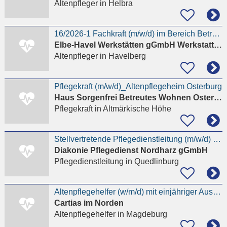
Altenpfleger
in Helbra
16/2026-1 Fachkraft (m/w/d) im Bereich Betreuung (30 h/ Woche) Wohnheim/ BW Havelb. - ab 01.01.2027
Elbe-Havel Werkstätten gGmbH Werkstatt für behinderte Menschen
Altenpfleger
in Havelberg
Pflegekraft (m/w/d)_Altenpflegeheim Osterburg
Haus Sorgenfrei Betreutes Wohnen Osterburg
Pflegekraft
in Altmärkische Höhe
Stellvertretende Pflegedienstleitung (m/w/d) im ambulanten Pflegedienst
Diakonie Pflegedienst Nordharz gGmbH
Pflegedienstleitung
in Quedlinburg
Altenpflegehelfer (w/m/d) mit einjähriger Ausbildung
Cartias im Norden
Altenpflegehelfer
in Magdeburg