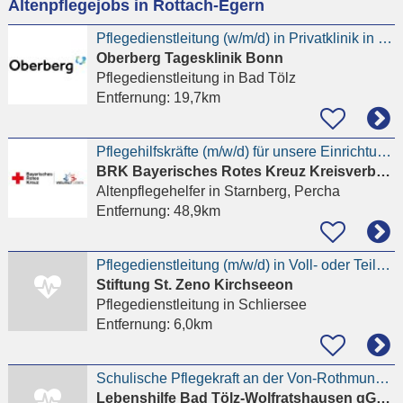
Altenpflegejobs in Rottach-Egern
eingeben
Pflegedienstleitung (w/m/d) in Privatklinik in naturnaher Lage
Oberberg Tagesklinik Bonn
Pflegedienstleitung
in Bad Tölz
Entfernung:
19,7km
Pflegehilfskräfte (m/w/d) für unsere Einrichtungen im Landkreis Starnberg
BRK Bayerisches Rotes Kreuz Kreisverband Starnberg
Altenpflegehelfer
in Starnberg, Percha
Entfernung:
48,9km
Pflegedienstleitung (m/w/d) in Voll- oder Teilzeit
Stiftung St. Zeno Kirchseeon
Pflegedienstleitung
in Schliersee
Entfernung:
6,0km
Schulische Pflegekraft an der Von-Rothmund-Schule mit den Partnerklassen ab 14.09.2026 gesucht
Lebenshilfe Bad Tölz-Wolfratshausen gGmbH