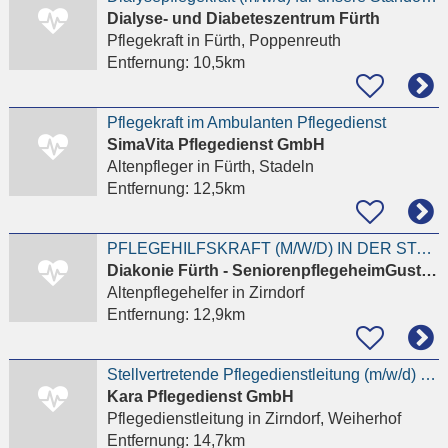
Dialyse- und Diabeteszentrum Fürth
Pflegekraft
in Fürth, Poppenreuth
Entfernung:
10,5km
Pflegekraft im Ambulanten Pflegedienst
SimaVita Pflegedienst GmbH
Altenpfleger
in Fürth, Stadeln
Entfernung:
12,5km
PFLEGEHILFSKRAFT (M/W/D) IN DER STATIONÄREN PFLEGE Voll- oder Teilzeit
Diakonie Fürth - SeniorenpflegeheimGustav Adolf
Altenpflegehelfer
in Zirndorf
Entfernung:
12,9km
Stellvertretende Pflegedienstleitung (m/w/d) – Ambulanter Pflegedienst
Kara Pflegedienst GmbH
Pflegedienstleitung
in Zirndorf, Weiherhof
Entfernung:
14,7km