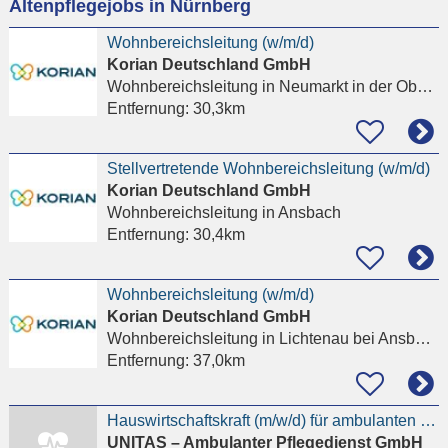
Altenpflegejobs in Nürnberg
eingeben
Wohnbereichsleitung (w/m/d)
Korian Deutschland GmbH
Wohnbereichsleitung
in Neumarkt in der Oberpfalz
Entfernung:
30,3km
Stellvertretende Wohnbereichsleitung (w/m/d)
Korian Deutschland GmbH
Wohnbereichsleitung
in Ansbach
Entfernung:
30,4km
Wohnbereichsleitung (w/m/d)
Korian Deutschland GmbH
Wohnbereichsleitung
in Lichtenau bei Ansbach
Entfernung:
37,0km
Hauswirtschaftskraft (m/w/d) für ambulanten Pflegedienst in Teilzeit (20std/Woche)
UNITAS – Ambulanter Pflegedienst GmbH