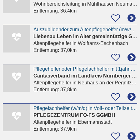
Wohnbereichsleitung
in Mühlhausen Neumarkt in der Oberpfalz
Entfernung:
36,4km
Auszubildender zum Altenpflegehelfer (m/w/d) für 2027
Liebenau Leben im Alter gemeinnützige GmbH Haus der Pflege St. Katharina
Altenpflegehelfer
in Wolframs-Eschenbach
Entfernung:
37,0km
Pflegehelfer oder Pflegefachhelfer mit 1jähriger Ausbildung (m/w/d)
Caritasverband im Landkreis Nürnberger Land e. V.
Altenpflegehelfer
in Neuhaus an der Pegnitz, Finstermühle
Entfernung:
37,8km
Pflegefachhelfer (w/m/d) in Voll- oder Teilzeit - ambulant oder stationär
PFLEGEZENTRUM FO-FS GGMBH
Altenpflegehelfer
in Ebermannstadt
Entfernung:
37,9km