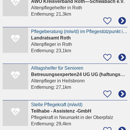
AWO Kreisverband Roth—Schwabach e.V.
Altenpflegehelfer
in Roth
Entfernung:
21,3km
Pflegeberatung (m/w/d) im Pflegestützpunkt in Teilzeit
Landratsamt Roth
Altenpfleger
in Roth
Entfernung:
23,1km
Alltagshelfer für Senioren
Betreuungsexperten24 UG UG (haftungsbeschränkt)
Altenpfleger
in Heilsbronn
Entfernung:
27,1km
Stelle Pflegekraft (m/w/d)
Teilhabe - Assistenz -GmbH
Pflegekraft
in Neumarkt in der Oberpfalz
Entfernung:
29,4km