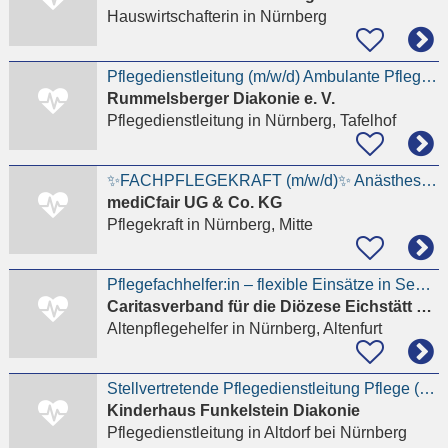
Hauswirtschafterin
in Nürnberg
Pflegedienstleitung (m/w/d) Ambulante Pflege und Betreuung
Rummelsberger Diakonie e. V.
Pflegedienstleitung
in Nürnberg, Tafelhof
✨FACHPFLEGEKRAFT (m/w/d)✨ Anästhesiepflege / ATA | Intensivpflege | OP-Pflege / OTA |
mediCfair UG & Co. KG
Pflegekraft
in Nürnberg, Mitte
Pflegefachhelfer:in – flexible Einsätze in Seniorenheimen bei Nürnberg (m/w/d)
Caritasverband für die Diözese Eichstätt e.V.
Altenpflegehelfer
in Nürnberg, Altenfurt
Stellvertretende Pflegedienstleitung Pflege (m/w/d) Karl-Heller-Stift
Kinderhaus Funkelstein Diakonie
Pflegedienstleitung
in Altdorf bei Nürnberg