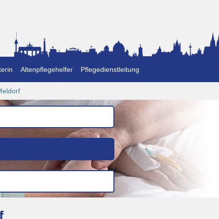
erin
Altenpflegehelfer
Pflegedienstleitung
eldorf
f