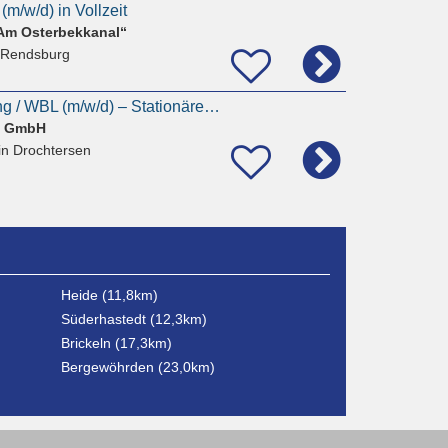
(m/w/d) in Vollzeit
Am Osterbekkanal“
 Rendsburg
Wohnbereichsleitung / WBL (m/w/d) – Stationäre Pflege – Drochtersen
e GmbH
in Drochtersen
Heide (11,8km)
Süderhastedt (12,3km)
Brickeln (17,3km)
Bergewöhrden (23,0km)