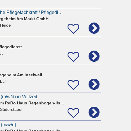
Stellv. Verantwortliche Pflegefachkraft / Pflegedienstleitung (m/w/d) - Heide
legeheim Am Markt GmbH
 Heide
flegedienst
dt
geheim Am Inselwall
büll
(m/w/d) in Vollzeit
Alten- und Pflegeheim ReBo Haus Regenbogen-Ilse Heiland
 Süderstapel
 (m/w/d)
Alten- und Pflegeheim ReBo Haus Regenbogen-Ilse Heiland