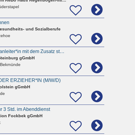
üderstapel
innen
esundheits- und Sozialberufe
tzehoe
Freigestellte Praxisanleiter*in mit dem Zusatz stellvertretende Pflegedienstleitung (m/w/d)
Steinburg gGmbH
 Bekmünde
ER ERZIEHER*IN (M/W/D)
olstein gGmbH
nde
ür 3 Std. im Abenddienst
tion Fockbek gGmbH
k