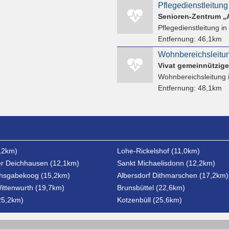
Pflegedienstleitung 
Senioren-Zentrum „
Pflegedienstleitung
in
Entfernung:
46,1km
Vivat gemeinnützig
Wohnbereichsleitung
Entfernung:
48,1km
7,2km)
Lohe-Rickelshof (11,0km)
r Deichhausen (12,1km)
Sankt Michaelisdonn (12,2km)
chsgabekoog (15,2km)
Albersdorf Dithmarschen (17,2km)
Wittenwurth (19,7km)
Brunsbüttel (22,6km)
25,2km)
Kotzenbüll (25,6km)