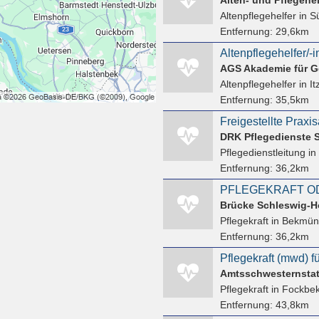
Altenpflegehelfer
in S
Entfernung:
29,6km
Altenpflegehelfer/-
AGS Akademie für G
Altenpflegehelfer
in I
Entfernung:
35,5km
DRK Pflegedienste 
Pflegedienstleitung
in
Entfernung:
36,2km
PFLEGEKRAFT OD
Brücke Schleswig-H
Pflegekraft
in Bekmü
Entfernung:
36,2km
Pflegekraft (mwd) f
Amtsschwesternsta
Pflegekraft
in Fockbe
Entfernung:
43,8km