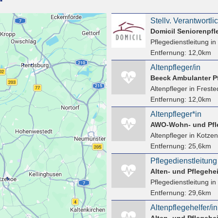
Domicil Seniorenpf
Pflegedienstleitung
in
Entfernung:
12,0km
Altenpfleger/in
Beeck Ambulanter P
Altenpfleger
in Freste
Entfernung:
12,0km
Altenpfleger*in
AWO-Wohn- und Pfle
Altenpfleger
in Kotzen
Entfernung:
25,6km
Pflegedienstleitung 
Pflegedienstleitung
in
Entfernung:
29,6km
Altenpflegehelfer/in