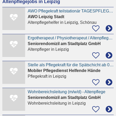
Altenpflegejobs in Leipzig
eingeben
AWO Pflegekraft teilstationär TAGESPFLEGE (m/w/d) Leipzig Grünau/Schönau
AWO Leipzig Stadt
Altenpflegehelfer
in Leipzig, Schönau
Ergotherapeut / Physiotherapeut / Altenpfleger (w/m/d) - Fachkraft Soziale Betreuung in Vollzeit
Seniorendomizil am Stadtplatz GmbH
Altenpfleger
in Leipzig
Stelle als Pflegekraft für die Spätschicht ab 01.01.27
Mobiler Pflegedienst Helfende Hände
Pflegekraft
in Leipzig
Wohnbereichsleitung (m/w/d) - Altenpflege
Seniorendomizil am Stadtplatz GmbH
Wohnbereichsleitung
in Leipzig