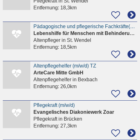
Pflegekraft
in St. Wendel
Entfernung:
18,3km
Pädagogische und pflegerische Fachkräfte(m/w/d) (Erzieher*innen, Heilerziehungs-, Kranken- oder
Lebenshilfe für Menschen mit Behinderung KV St. Wendel e. V.
Altenpfleger
in St. Wendel
Entfernung:
18,5km
Altenpflegehelfer (m/w/d) TZ
ArteCare Mitte GmbH
Altenpflegehelfer
in Bexbach
Entfernung:
26,0km
Pflegekraft (m/w/d)
Evangelisches Diakoniewerk Zoar
Pflegekraft
in Brücken
Entfernung:
27,3km