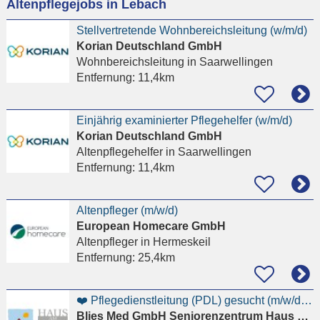
Altenpflegejobs in Lebach
eingeben
Stellvertretende Wohnbereichsleitung (w/m/d)
Korian Deutschland GmbH
Wohnbereichsleitung
in Saarwellingen
Entfernung:
11,4km
Einjährig examinierter Pflegehelfer (w/m/d)
Korian Deutschland GmbH
Altenpflegehelfer
in Saarwellingen
Entfernung:
11,4km
Altenpfleger (m/w/d)
European Homecare GmbH
Altenpfleger
in Hermeskeil
Entfernung:
25,4km
❤️ Pflegedienstleitung (PDL) gesucht (m/w/d) Durchsetzungsstark führen mit Herz und
Blies Med GmbH Seniorenzentrum Haus am Berg