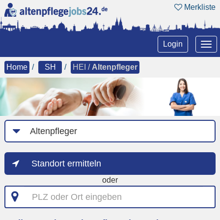
Merkliste
Tog
Login
nav
Home
SH
HEI /
Altenpfleger
Job-
Kategorie
Standort ermitteln
oder
PLZ
oder
Ort