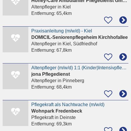
Honey-Care Ambulanter Pflegedienst GmbH
Altenpfleger
in Kiel
Entfernung:
65,4km
Praxisanleitung (m/w/d) - Kiel
DOMICIL-Seniorenpflegeheim Kirchhofallee
Altenpfleger
in Kiel, Südfriedhof
Entfernung:
67,8km
Altenpfleger (m/w/d) 1:1 (Kinder)Intensivpflege -Zeit für PatientIn
jona Pflegedienst
Altenpfleger
in Pinneberg
Entfernung:
68,4km
Pflegekraft als Nachtwache (m/w/d)
Wohnpark Fredenbeck
Pflegekraft
in Deinste
Entfernung:
69,3km