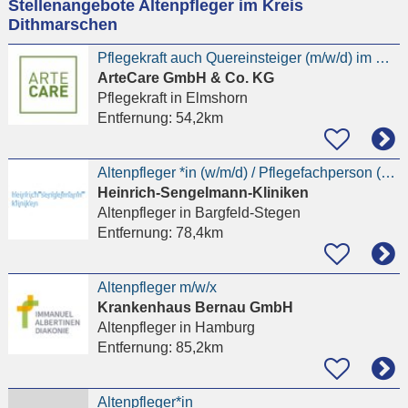
Stellenangebote Altenpfleger im Kreis
eingeben
Dithmarschen
Pflegekraft auch Quereinsteiger (m/w/d) im Haus Flora
ArteCare GmbH & Co. KG
Pflegekraft
in Elmshorn
Entfernung:
54,2km
Altenpfleger *in (w/m/d) / Pflegefachperson (w/m/d)
Heinrich-Sengelmann-Kliniken
Altenpfleger
in Bargfeld-Stegen
Entfernung:
78,4km
Altenpfleger m/w/x
Krankenhaus Bernau GmbH
Altenpfleger
in Hamburg
Entfernung:
85,2km
Altenpfleger*in