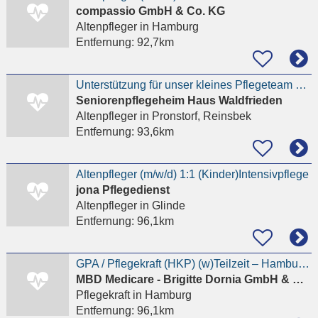
compassio GmbH & Co. KG
Altenpfleger
in Hamburg
Entfernung:
92,7km
Unterstützung für unser kleines Pflegeteam gesucht (m/w/d) / Voll- oder Teilzeit
Seniorenpflegeheim Haus Waldfrieden
Altenpfleger
in Pronstorf, Reinsbek
Entfernung:
93,6km
Altenpfleger (m/w/d) 1:1 (Kinder)Intensivpflege
jona Pflegedienst
Altenpfleger
in Glinde
Entfernung:
96,1km
GPA / Pflegekraft (HKP) (w)Teilzeit – Hamburg-Bergedorf
MBD Medicare - Brigitte Dornia GmbH & Co. KG
Pflegekraft
in Hamburg
Entfernung:
96,1km