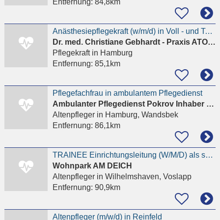
Entfernung:
84,8km
Anästhesiepflegekraft (w/m/d) in Voll - und Teilzeit
Dr. med. Christiane Gebhardt - Praxis ATOS Klinik Fleetinsel Hamburg - Chirurgie
Pflegekraft
in Hamburg
Entfernung:
85,1km
Pflegefachfrau in ambulantem Pflegedienst
Ambulanter Pflegedienst Pokrov Inhaber Daria Shpilman
Altenpfleger
in Hamburg, Wandsbek
Entfernung:
86,1km
TRAINEE Einrichtungsleitung (W/M/D) als spätere stellv. Einrichtungsleitung
Wohnpark AM DEICH
Altenpfleger
in Wilhelmshaven, Voslapp
Entfernung:
90,9km
Altenpfleger (m/w/d) in Reinfeld