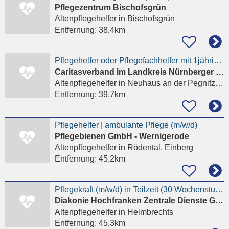
Pflegezentrum Bischofsgrün
Altenpflegehelfer
in Bischofsgrün
Entfernung:
38,4km
Pflegehelfer oder Pflegefachhelfer mit 1jähriger Ausbildung (m/w/d)
Caritasverband im Landkreis Nürnberger Land e. V.
Altenpflegehelfer
in Neuhaus an der Pegnitz, Finstermühle
Entfernung:
39,7km
Pflegehelfer | ambulante Pflege (m/w/d)
Pflegebienen GmbH - Wernigerode
Altenpflegehelfer
in Rödental, Einberg
Entfernung:
45,2km
Pflegekraft (m/w/d) in Teilzeit (30 Wochenstunden) - Zentrale Diakoniestation Münchberg-Helmbrechts
Diakonie Hochfranken Zentrale Dienste GmbH
Altenpflegehelfer
in Helmbrechts
Entfernung:
45,3km