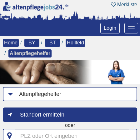
Merkliste
Tog
Login
nav
Home
BY
BT
Hollfeld
Altenpflegehelfer
Job-
Kategorie
Standort ermitteln
oder
PLZ
oder