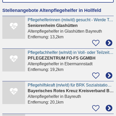
Ort
Stellenangebote Altenpflegehelfer in Hollfeld
eingeben
Pflegehelferinnen (m/w/d) gesucht - Werde Teil unserer Familie in Glashütten | in TZ oder VZ
Seniorenheim Glashütten
Altenpflegehelfer
in Glashütten Bayreuth
Entfernung:
13,2km
Pflegefachhelfer (w/m/d) in Voll- oder Teilzeit - ambulant oder stationär
PFLEGEZENTRUM FO-FS GGMBH
Altenpflegehelfer
in Ebermannstadt
Entfernung:
19,2km
Pflegehilfskraft (m/w/d) für BRK Sozialstation Bayreuth in Teilzeit
Bayerisches Rotes Kreuz Kreisverband Bayreuth
Altenpflegehelfer
in Bayreuth
Entfernung:
20,1km