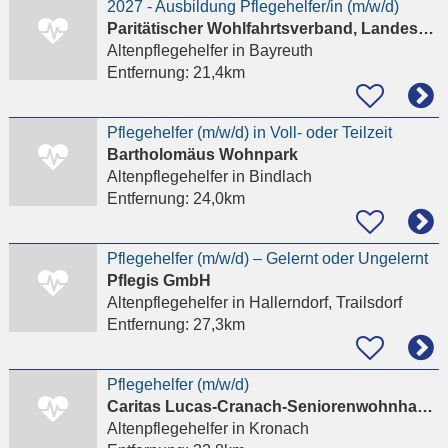
2027 - Ausbildung Pflegehelfer/in (m/w/d)
Paritätischer Wohlfahrtsverband, Landesverband Bayern eV
Altenpflegehelfer
in Bayreuth
Entfernung:
21,4km
Pflegehelfer (m/w/d) in Voll- oder Teilzeit
Bartholomäus Wohnpark
Altenpflegehelfer
in Bindlach
Entfernung:
24,0km
Pflegehelfer (m/w/d) – Gelernt oder Ungelernt
Pflegis GmbH
Altenpflegehelfer
in Hallerndorf, Trailsdorf
Entfernung:
27,3km
Pflegehelfer (m/w/d)
Caritas Lucas-Cranach-Seniorenwohnhaus - Diakonisches Werk der Evangelischen.-Luth. Dekanatsbezirke
Altenpflegehelfer
in Kronach