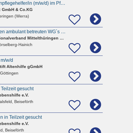
Ausbildung als Altenpflegehelfer/in (m/w/d) im Pflegeheim Bardt Heringen
dt GmbH & Co.KG
eringen (Werra)
Pflegekraft in unseren ambulant betreuten WG´s in Behringen
Volkssolidarität Regionalverband Mittelthüringen e.V.
örselberg-Hainich
 m/w/d
tift Altenhilfe gGmbH
 Göttingen
 Teilzeit gesucht
ebenshilfe e.V.
lsfeld, Beiseförth
n in Teilzeit gesucht
ebenshilfe e.V.
d, Beiseförth