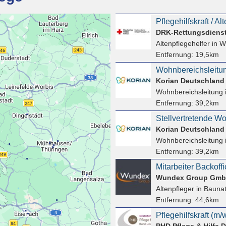
DRK-Rettungsdiens
Altenpflegehelfer
in W
Entfernung:
19,5km
Wohnbereichsleitun
Korian Deutschlan
Wohnbereichsleitung
Entfernung:
39,2km
Stellvertretende W
Korian Deutschlan
Wohnbereichsleitung
Entfernung:
39,2km
Wundex Group Gm
Altenpfleger
in Baunat
Entfernung:
44,6km
PHD Pflege & Hilfe