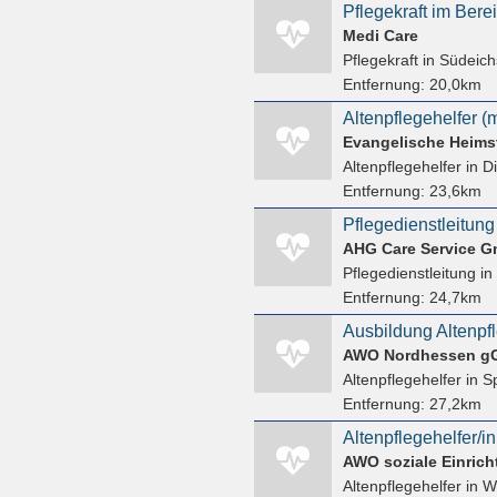
Pflegekraft im Ber
Medi Care
Pflegekraft
in Südeich
Entfernung:
20,0km
Altenpflegehelfer (
Evangelische Heimstä
Altenpflegehelfer
in D
Entfernung:
23,6km
Pflegedienstleitung 
Pflegedienstleitung
in
Entfernung:
24,7km
AWO Nordhessen 
Altenpflegehelfer
in S
Entfernung:
27,2km
Altenpflegehelfer/in
Altenpflegehelfer
in W