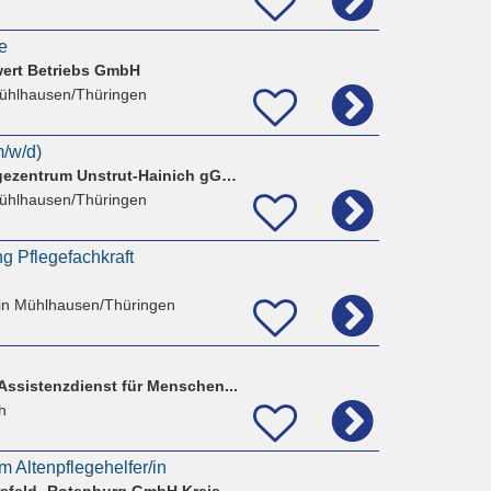
e
ert Betriebs GmbH
ühlhausen/Thüringen
m/w/d)
WPZ - Wohn- & Pflegezentrum Unstrut-Hainich gGmbH
ühlhausen/Thüringen
g Pflegefachkraft
in Mühlhausen/Thüringen
Assistenzdienst für Menschen...
h
 Altenpflegehelfer/in
Kreisaltenpflege Hersfeld- Rotenburg GmbH Kreisaltenzentrum Rotenburg