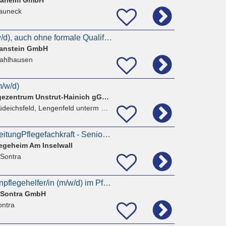
auneck
Pflegehelfer/in (m/w/d), auch ohne formale Qualifikation
Hanstein GmbH
ahlhausen
m/w/d)
WPZ - Wohn- & Pflegezentrum Unstrut-Hainich gGmbH
deichsfeld, Lengenfeld unterm Stein
stellv. PflegedienstleitungPflegefachkraft - Seniorenzentrum Sontra (m/ w/ d)
geheim Am Inselwall
 Sontra
Ausbildung als Altenpflegehelfer/in (m/w/d) im Pflegeheim Schloss Sontra
 Sontra GmbH
ontra