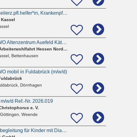
Altenpfl.helfer*'in, Heilerz.pfl.helfer*in, Krankenpfl.helfer*in, Soz.assistent*in (m/w/d) - Kassel
 Kassel
assel
Pflegehelfer*in – AWO Altenzentrum Auefeld Käthe-Richter-Haus (m/w/d)
Bezirksverband der Arbeiterwohlfahrt Hessen Nord e.V.
assel, Bettenhausen
AWO mobil in Fuldabrück (m/w/d)
Fuldabrück
uldabrück, Dörnhagen
 m/w/d Ref.-Nr. 2026.019
hristophorus e. V.
 Göttingen, Weende
medizinische Schulbegleitung für Kinder mit Diabetes in Teilzeit (m/w/d)
n GmbH