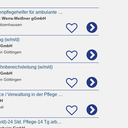
Pflegehilfskraft / Altenpflegehelfer für ambulante und stationäre Pflege (m/w/d)
t Werra-Meißner gGmbH
itzenhausen
g (w/m/d)
d GmbH
in Göttingen
ohnbereichsleitung (w/m/d)
d GmbH
in Göttingen
Mitarbeiter Backoffice / Verwaltung in der Pflege (m/w/d) - WundCura Hessen GmbH
bH
al
Pflegehilfskraft (m/w/d)-24 Std. Pflege-14 Tg arbeiten-14 Tg frei
 Daheim GmbH