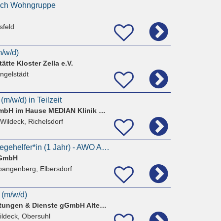
eich Wohngruppe
sfeld
m/w/d)
tte Kloster Zella e.V.
ingelstädt
(m/w/d) in Teilzeit
AHG Care Service GmbH im Hause MEDIAN Klinik Richelsdorf
 Wildeck, Richelsdorf
Ausbildung Altenpflegehelfer*in (1 Jahr) - AWO Altenzentrum Spangenberg (w/m/d)
gGmbH
pangenberg, Elbersdorf
 (m/w/d)
AWO soziale Einrichtungen & Dienste gGmbH Altenzentrum Wildeck-Obersuhl
ildeck, Obersuhl