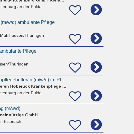
otenburg an der Fulda
 (m/w/d) ambulante Pflege
 Mühlhausen/Thüringen
 ambulante Pflege
usen/Thüringen
Ausbildung als Altenpflegehelfer/in (m/w/d) im Pflegeheim Bardt Rotenburg
Wohnanlage Am Unteren Höberück Krankenpflege Bardt GmbH & Co. KG
otenburg an der Fulda
g (m/w/d)
emeinnützige GmbH
in Eisenach