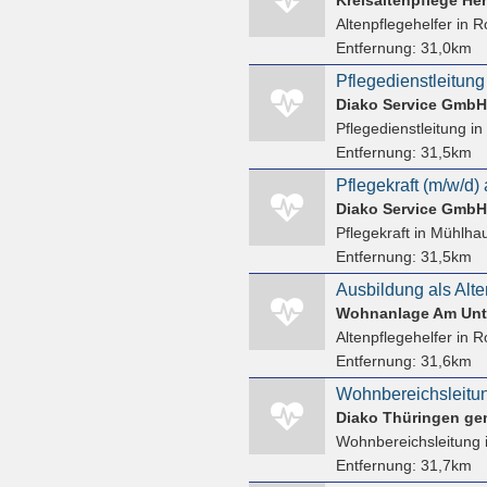
Altenpflegehelfer
in R
Entfernung:
31,0km
Pflegedienstleitung
Diako Service GmbH
Pflegedienstleitung
in
Entfernung:
31,5km
Pflegekraft (m/w/d)
Diako Service GmbH
Pflegekraft
in Mühlha
Entfernung:
31,5km
Altenpflegehelfer
in R
Entfernung:
31,6km
Wohnbereichsleitun
Diako Thüringen g
Wohnbereichsleitung
Entfernung:
31,7km