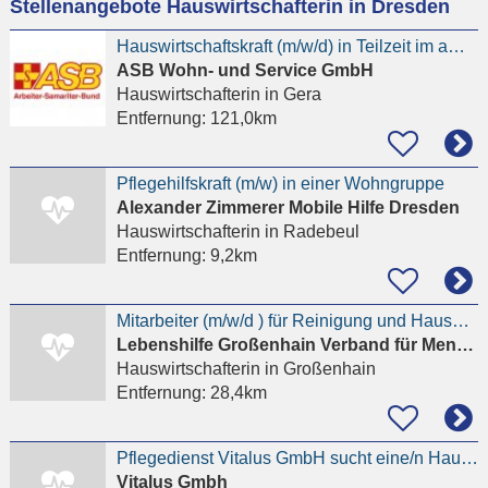
Stellenangebote Hauswirtschafterin in Dresden
eingeben
Hauswirtschaftskraft (m/w/d) in Teilzeit im ambulatenten Pflegedienst
ASB Wohn- und Service GmbH
Hauswirtschafterin
in Gera
Entfernung:
121,0km
Pflegehilfskraft (m/w) in einer Wohngruppe
Alexander Zimmerer Mobile Hilfe Dresden
Hauswirtschafterin
in Radebeul
Entfernung:
9,2km
Mitarbeiter (m/w/d ) für Reinigung und Hauswirtschaft im ambulanten Pflegedienst
Lebenshilfe Großenhain Verband für Menschen mit geistiger Behinderung e.V.
Hauswirtschafterin
in Großenhain
Entfernung:
28,4km
Pflegedienst Vitalus GmbH sucht eine/n Hauswirtschafter/in (m/w/d) -15 €/h
Vitalus Gmbh