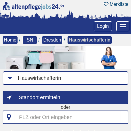
Merkliste
Tog
Login
nav
Home
SN
Dresden
Hauswirtschafterin
Job-
Kategorie
Standort ermitteln
oder
PLZ
oder
Ort