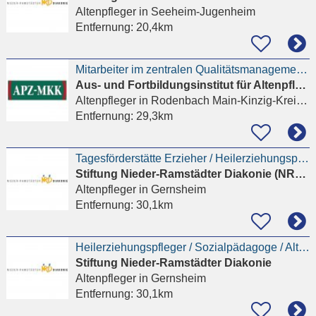
Altenpfleger
in Seeheim-Jugenheim
Entfernung:
20,4km
Mitarbeiter im zentralen Qualitätsmanagement (m/w/d)
Aus- und Fortbildungsinstitut für Altenpflege Rodenbach
Altenpfleger
in Rodenbach Main-Kinzig-Kreis, Niederrodenbach
Entfernung:
29,3km
Tagesförderstätte Erzieher / Heilerziehungspfleger / Altenpfleger (m/w/d)
Stiftung Nieder-Ramstädter Diakonie (NRD) Immobilienmanagement
Altenpfleger
in Gernsheim
Entfernung:
30,1km
Heilerziehungspfleger / Sozialpädagoge / Altenpfleger (m/w/d) – Autistenbereich im Tagdienst
Stiftung Nieder-Ramstädter Diakonie
Altenpfleger
in Gernsheim
Entfernung:
30,1km