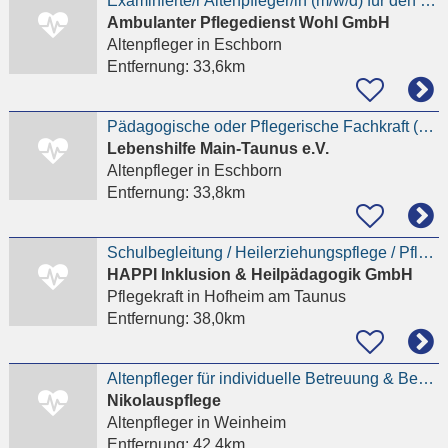
Examinierte/r Altenpfleger/in (m/w/d) für den ambulanten Pflegedienst
Ambulanter Pflegedienst Wohl GmbH
Altenpfleger
in Eschborn
Entfernung:
33,6km
Pädagogische oder Pflegerische Fachkraft (m/w/d) Erzieher, Altenpfleger, Heilerziehungspfleger
Lebenshilfe Main-Taunus e.V.
Altenpfleger
in Eschborn
Entfernung:
33,8km
Schulbegleitung / Heilerziehungspflege / Pflegekraft (m/w/d)
HAPPI Inklusion & Heilpädagogik GmbH
Pflegekraft
in Hofheim am Taunus
Entfernung:
38,0km
Altenpfleger für individuelle Betreuung & Begleitung / Fördergruppe (m/w/d)
Nikolauspflege
Altenpfleger
in Weinheim
Entfernung:
42,4km