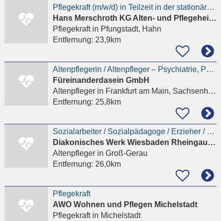
Pflegekraft (m/w/d) in Teilzeit in der stationären Altenpflege
Hans Merschroth KG Alten- und Pflegeheim - Merschroth' sche Höfe
Pflegekraft
in Pfungstadt, Hahn
Entfernung:
23,9km
Altenpflegerin / Altenpfleger – Psychiatrie, Psychosomatik und Psychotherapie
Füreinanderdasein GmbH
Altenpfleger
in Frankfurt am Main, Sachsenhausen
Entfernung:
25,8km
Sozialarbeiter / Sozialpädagoge / Erzieher / (Heil-) Pädagoge / Psychologe / Soziologe /
Diakonisches Werk Wiesbaden Rheingau-Taunus
Altenpfleger
in Groß-Gerau
Entfernung:
26,0km
Pflegekraft
AWO Wohnen und Pflegen Michelstadt
Pflegekraft
in Michelstadt