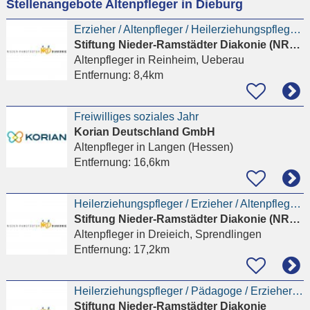
Stellenangebote Altenpfleger in Dieburg
eingeben
Erzieher / Altenpfleger / Heilerziehungspfleger als Bezugsbetreuer*in (m/w/d) im Tagdienst (Früh-
Stiftung Nieder-Ramstädter Diakonie (NRD) Immobilienmanagement
Altenpfleger
in Reinheim, Ueberau
Entfernung:
8,4km
Freiwilliges soziales Jahr
Korian Deutschland GmbH
Altenpfleger
in Langen (Hessen)
Entfernung:
16,6km
Heilerziehungspfleger / Erzieher / Altenpfleger (Pädagogische oder pflegerische Fachkraft - m/w/d)
Stiftung Nieder-Ramstädter Diakonie (NRD) Immobilienmanagement
Altenpfleger
in Dreieich, Sprendlingen
Entfernung:
17,2km
Heilerziehungspfleger / Pädagoge / Erzieher / Altenpfleger (m/w/d) Wohngruppe Seeheim-Jugenheim
Stiftung Nieder-Ramstädter Diakonie