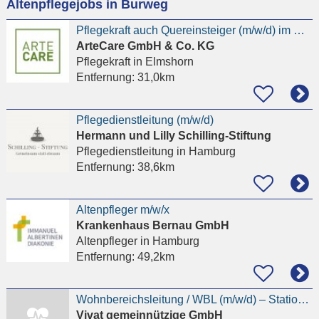
Altenpflegejobs in Burweg
eingeben
Pflegekraft auch Quereinsteiger (m/w/d) im Haus Flora
ArteCare GmbH & Co. KG
Pflegekraft
in Elmshorn
Entfernung:
31,0km
Pflegedienstleitung (m/w/d)
Hermann und Lilly Schilling-Stiftung
Pflegedienstleitung
in Hamburg
Entfernung:
38,6km
Altenpfleger m/w/x
Krankenhaus Bernau GmbH
Altenpfleger
in Hamburg
Entfernung:
49,2km
Wohnbereichsleitung / WBL (m/w/d) – Stationäre Pflege – Drochtersen
Vivat gemeinnützige GmbH