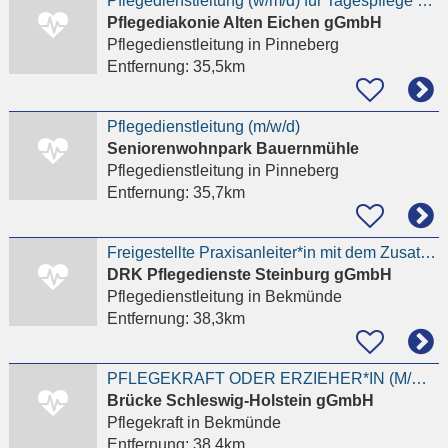
Pflegedienstleitung (w/m/d) für Tagespflege Pinneberg in TZ
Pflegediakonie Alten Eichen gGmbH
Pflegedienstleitung
in Pinneberg
Entfernung:
35,5km
Pflegedienstleitung (m/w/d)
Seniorenwohnpark Bauernmühle
Pflegedienstleitung
in Pinneberg
Entfernung:
35,7km
Freigestellte Praxisanleiter*in mit dem Zusatz stellvertretende Pflegedienstleitung (m/w/d)
DRK Pflegedienste Steinburg gGmbH
Pflegedienstleitung
in Bekmünde
Entfernung:
38,3km
PFLEGEKRAFT ODER ERZIEHER*IN (M/W/D)
Brücke Schleswig-Holstein gGmbH
Pflegekraft
in Bekmünde
Entfernung:
38,4km