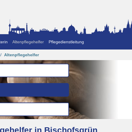
erin
Altenpflegehelfer
Pflegedienstleitung
Altenpflegehelfer
gehelfer in Bischofsgrün