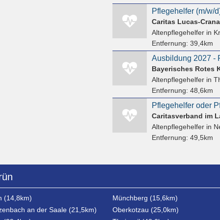
Pflegehelfer (m/w/d
Altenpflegehelfer
in K
Entfernung:
39,4km
Altenpflegehelfer
in Th
Entfernung:
48,6km
Caritasverband im L
Altenpflegehelfer
in Ne
Entfernung:
49,5km
rün
h (14,8km)
Münchberg (15,6km)
enbach an der Saale (21,5km)
Oberkotzau (25,0km)