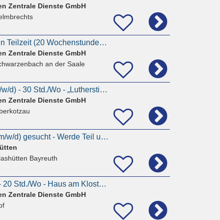
en Zentrale Dienste GmbH
elmbrechts
Pflegekraft (m/w/d) in Teilzeit (20 Wochenstunden) - Zentrale Diakoniestation Schwarzenbach/Saale
en Zentrale Dienste GmbH
chwarzenbach an der Saale
Pflegefachhelfer (m/w/d) - 30 Std./Wo - „Lutherstift“ in Oberkotzau
en Zentrale Dienste GmbH
berkotzau
Pflegehelferinnen (m/w/d) gesucht - Werde Teil unserer Familie in Glashütten | in TZ oder VZ
ütten
lashütten Bayreuth
Pflegekraft (m/w/d) - 20 Std./Wo - Haus am Klosterhof“ in Hof
en Zentrale Dienste GmbH
of