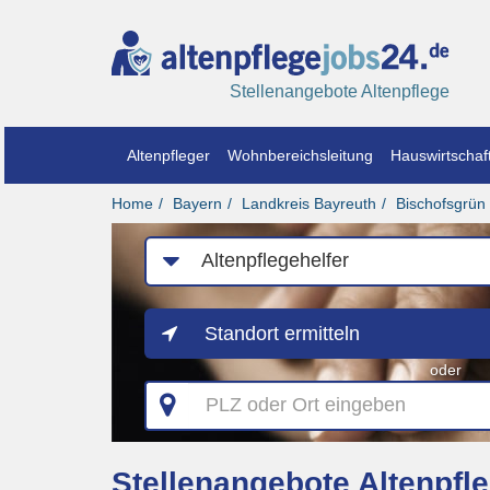
Stellenangebote Altenpflege
Altenpfleger
Wohnbereichsleitung
Hauswirtschaft
Home
Bayern
Landkreis Bayreuth
Bischofsgrün
Job-
Kategorie
Standort ermitteln
oder
PLZ
oder
Ort
eingeben
Stellenangebote Altenpfle