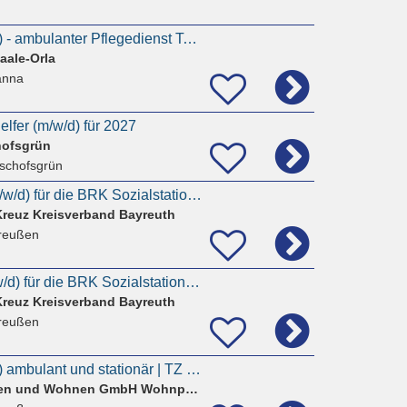
Pflegehelfer (m/w/d) - ambulanter Pflegedienst Tanna
aale-Orla
anna
lfer (m/w/d) für 2027
hofsgrün
ischofsgrün
Pflegefachhelfer (m/w/d) für die BRK Sozialstation Fichtelgebirge in Teilzeit
Kreuz Kreisverband Bayreuth
reußen
Pflegehilfskraft (m/w/d) für die BRK Sozialstation Fichtelgebirge in Teilzeit
Kreuz Kreisverband Bayreuth
reußen
Pflegehelfer (w/m/d) ambulant und stationär | TZ und VZ
Michael Bethke Leben und Wohnen GmbH Wohnpark Gefrees