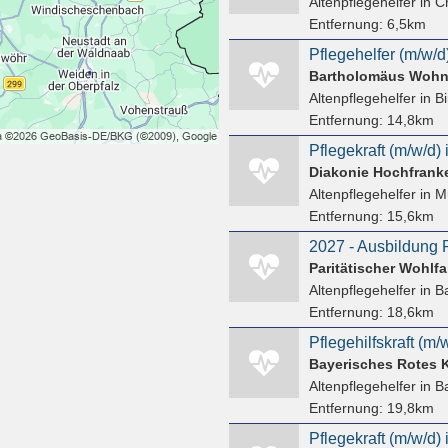
Altenpflegehelfer
in C
Entfernung:
6,5km
Pflegehelfer (m/w/d)
Bartholomäus Wohn
Altenpflegehelfer
in B
Entfernung:
14,8km
Diakonie Hochfrank
Altenpflegehelfer
in M
Entfernung:
15,6km
2027 - Ausbildung P
Altenpflegehelfer
in B
Entfernung:
18,6km
Bayerisches Rotes 
Altenpflegehelfer
in B
Entfernung:
19,8km