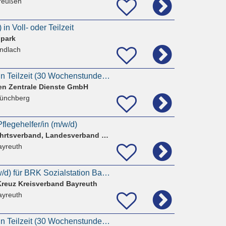
reußen
 in Voll- oder Teilzeit
park
indlach
Pflegekraft (m/w/d) in Teilzeit (30 Wochenstunden) - Zentrale Diakoniestation Münchberg-Helmbrechts
en Zentrale Dienste GmbH
ünchberg
flegehelfer/in (m/w/d)
Paritätischer Wohlfahrtsverband, Landesverband Bayern eV
ayreuth
Pflegehilfskraft (m/w/d) für BRK Sozialstation Bayreuth in Teilzeit
Kreuz Kreisverband Bayreuth
ayreuth
Pflegekraft (m/w/d) in Teilzeit (30 Wochenstunden) - Zentrale Diakoniestation Münchberg-Helmbrechts