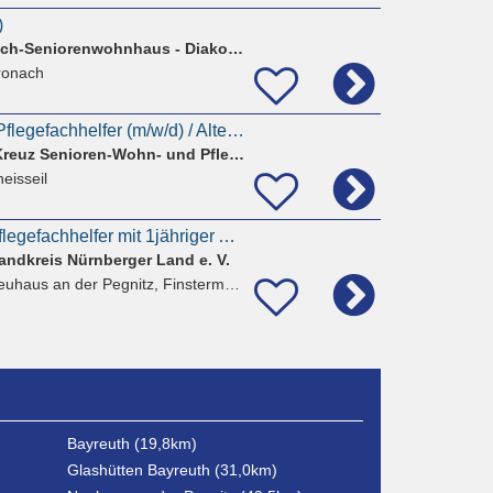
)
Caritas Lucas-Cranach-Seniorenwohnhaus - Diakonisches Werk der Evangelischen.-Luth. Dekanatsbezirke
ronach
Ausbildung 2027 - Pflegefachhelfer (m/w/d) / Altenpflegehelfer (m/w/d) / Pflegeassistenz
Bayerisches Rotes Kreuz Senioren-Wohn- und Pflegeheim
eisseil
Pflegehelfer oder Pflegefachhelfer mit 1jähriger Ausbildung (m/w/d)
andkreis Nürnberger Land e. V.
uhaus an der Pegnitz, Finstermühle
Bayreuth (19,8km)
Glashütten Bayreuth (31,0km)