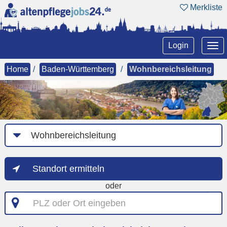
Merkliste
Tog
Login
nav
Home
Baden-Württemberg
Wohnbereichsleitung
Job-
Kategorie
Standort ermitteln
oder
PLZ
oder
Ort