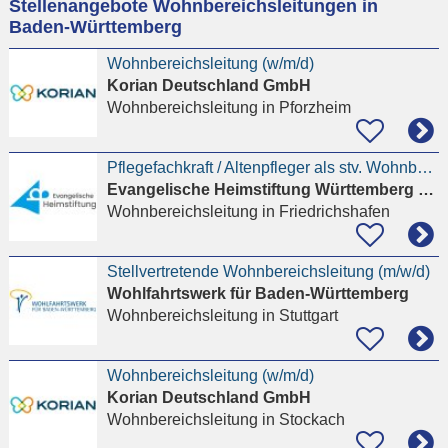
Stellenangebote Wohnbereichsleitungen in
eingeben
Baden-Württemberg
Wohnbereichsleitung (w/m/d)
Korian Deutschland GmbH
Wohnbereichsleitung
in Pforzheim
Pflegefachkraft / Altenpfleger als stv. Wohnbereichsleitung (m/w/d)
Evangelische Heimstiftung Württemberg GmbH Mobile Dienste Gebiet 2
Wohnbereichsleitung
in Friedrichshafen
Stellvertretende Wohnbereichsleitung (m/w/d)
Wohlfahrtswerk für Baden-Württemberg
Wohnbereichsleitung
in Stuttgart
Wohnbereichsleitung (w/m/d)
Korian Deutschland GmbH
Wohnbereichsleitung
in Stockach