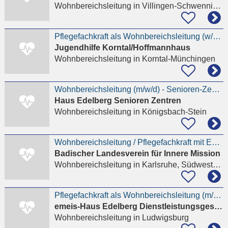
Wohnbereichsleitung
in Villingen-Schwenningen
Pflegefachkraft als Wohnbereichsleitung (w/m/d)
Jugendhilfe Korntal/Hoffmannhaus
Wohnbereichsleitung
in Korntal-Münchingen
Wohnbereichsleitung (m/w/d) - Senioren-Zentrum Königsbach-Stein
Haus Edelberg Senioren Zentren
Wohnbereichsleitung
in Königsbach-Stein
Wohnbereichsleitung / Pflegefachkraft mit Entwicklungsperspektive (m/w/d)
Badischer Landesverein für Innere Mission
Wohnbereichsleitung
in Karlsruhe, Südweststadt
Pflegefachkraft als Wohnbereichsleitung (m/w/d) Senioren-Zentrum Ludwigsburg
emeis-Haus Edelberg Dienstleistungsgesellschaft für Senioren mbH
Wohnbereichsleitung
in Ludwigsburg