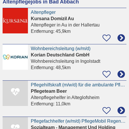
Altenpflegejobs in Bad Abbach
eingeben
Altenpfleger
Kursana Domizil Au
Altenpfleger
in Au in der Hallertau
Entfernung:
45,9km
Wohnbereichsleitung (w/m/d)
Korian Deutschland GmbH
Wohnbereichsleitung
in Ingolstadt
Entfernung:
48,5km
Pflegehilfskraft (m/w/d) für die ambulante Pflege
Pflegeteam Beer
Altenpflegehelfer
in Alteglofsheim
Entfernung:
11,0km
Pflegefachhelfer (w/m/d) PflegeMobil Regensburg
Sozialteam - Management Und Holding