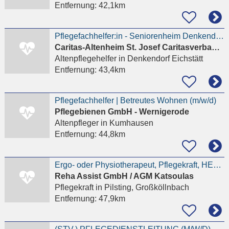
Entfernung:
42,1km
Pflegefachhelfer:in - Seniorenheim Denkendorf (m/w/d)
Caritas-Altenheim St. Josef Caritasverband für die Diözese Eichstätt e.V.
Altenpflegehelfer
in Denkendorf Eichstätt
Entfernung:
43,4km
Pflegefachhelfer | Betreutes Wohnen (m/w/d)
Pflegebienen GmbH - Wernigerode
Altenpfleger
in Kumhausen
Entfernung:
44,8km
Ergo- oder Physiotherapeut, Pflegekraft, HEP m/w/d in Teilzeit als persönliche Assistenz gesucht!
Reha Assist GmbH / AGM Katsoulas
Pflegekraft
in Pilsting, Großköllnbach
Entfernung:
47,9km