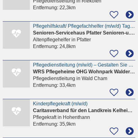
Pflegedienstleitung
in Riekofen
Entfernung:
22,3km
Pflegehilfskraft/ Pflegefachhelfer (m/w/d) TagesPflege Pfatter
Senioren-Servicehaus Pfatter Senioren-u.Pflegeeinrichtungen Regensburg GmbH
Altenpflegehelfer
in Pfatter
Entfernung:
24,8km
Pflegedienstleitung (m/w/d) – Gestalten Sie Pflege mit Herz und Verantwortung
WRS Pflegeheime OHG Wohnpark Walder Höhe
Pflegedienstleitung
in Wald Cham
Entfernung:
33,4km
Kinderpflegekraft (m/w/d)
Caritasverband für den Landkreis Kelheim e.V
Pflegekraft
in Hohenthann
Entfernung:
35,9km