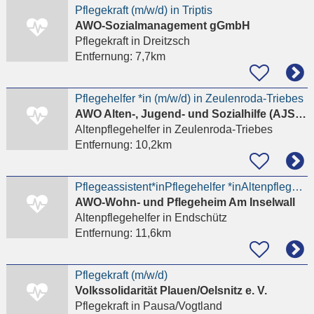
Pflegekraft (m/w/d) in Triptis
AWO-Sozialmanagement gGmbH
Pflegekraft
in Dreitzsch
Entfernung:
7,7km
Pflegehelfer *in (m/w/d) in Zeulenroda-Triebes
AWO Alten-, Jugend- und Sozialhilfe (AJS) gGmbH
Altenpflegehelfer
in Zeulenroda-Triebes
Entfernung:
10,2km
Pflegeassistent*inPflegehelfer *inAltenpflegehelfer*inGesundheits- und Pflegeassistent*in
AWO-Wohn- und Pflegeheim Am Inselwall
Altenpflegehelfer
in Endschütz
Entfernung:
11,6km
Pflegekraft (m/w/d)
Volkssolidarität Plauen/Oelsnitz e. V.
Pflegekraft
in Pausa/Vogtland