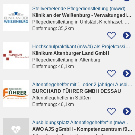
Stellvertretende Pflegedienstleitung (m/w/d) – Schwerpunkt Rehabilitation
Klinik an der Weißenburg - Verwaltungsdirektion
Pflegedienstleitung
in Uhlstädt-Kirchhasel, Weißen
Entfernung:
35,2km
Hochschulpraktikant (m/w/d) als Projektassistenz der Pflegedienstleitung
Klinikum Altenburger Land GmbH
Pflegedienstleitung
in Altenburg
Entfernung:
46,1km
Altenpflegehelfer mit 1- oder 2-jähriger Ausbildung (m/w/d)
BURCHARD FÜHRER GMBH DESSAU
Altenpflegehelfer
in Stößen
Entfernung:
46,1km
Ausbildungsplatz Altenpflegehelfer*in (m/w/d) in Zeulenroda
AWO AJS gGmbH - Kompetenzzentrum für ambulant betreutes Wohnen