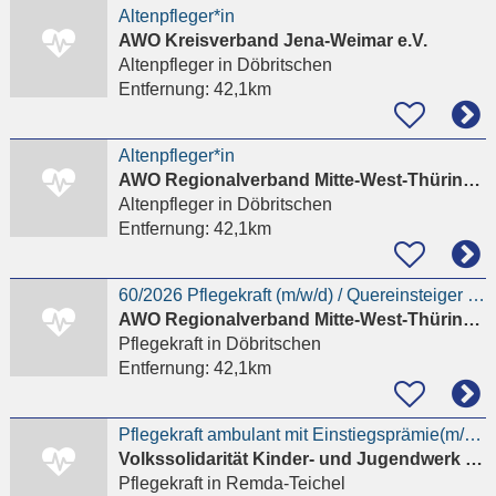
Altenpfleger*in
AWO Kreisverband Jena-Weimar e.V.
Altenpfleger
in Döbritschen
Entfernung:
42,1km
Altenpfleger*in
AWO Regionalverband Mitte-West-Thüringen e.V.
Altenpfleger
in Döbritschen
Entfernung:
42,1km
60/2026 Pflegekraft (m/w/d) / Quereinsteiger (m/w/d) mit Berufserfahrung für die ambulante Pflege
AWO Regionalverband Mitte-West-Thüringen e.V.
Pflegekraft
in Döbritschen
Entfernung:
42,1km
Pflegekraft ambulant mit Einstiegsprämie(m/w/d)
Volkssolidarität Kinder- und Jugendwerk Thüringen gGmbH
Pflegekraft
in Remda-Teichel