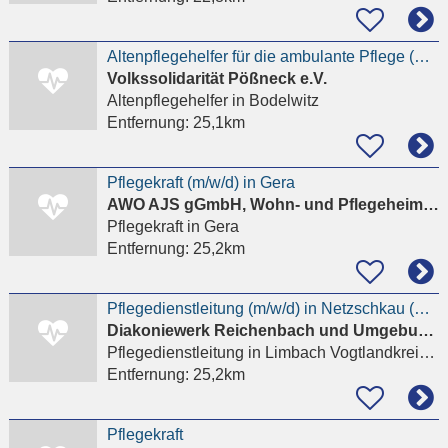
Altenpflegehelfer für die ambulante Pflege (m/w/d) in Neustadt/Orla im 2-Schicht-System gesucht !
Volkssolidarität Pößneck e.V.
Altenpflegehelfer
in Bodelwitz
Entfernung:
25,1km
Pflegekraft (m/w/d) in Gera
AWO AJS gGmbH, Wohn- und Pflegeheim für Menschen mit psychischer Behinderung
Pflegekraft
in Gera
Entfernung:
25,2km
Pflegedienstleitung (m/w/d) in Netzschkau (Vogtlandkreis) gesucht!
Diakoniewerk Reichenbach und Umgebung GmbH
Pflegedienstleitung
in Limbach Vogtlandkreis, Reichenbach
Entfernung:
25,2km
Pflegekraft