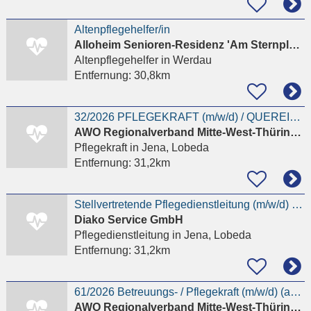
Altenpflegehelfer/in
Alloheim Senioren-Residenz 'Am Sternplatz'
Altenpflegehelfer
in Werdau
Entfernung:
30,8km
32/2026 PFLEGEKRAFT (m/w/d) / QUEREINSTEIGER (M/W/D) mit Erfahrung für den ambulanten Pflegedienst
AWO Regionalverband Mitte-West-Thüringen e.V.
Pflegekraft
in Jena, Lobeda
Entfernung:
31,2km
Stellvertretende Pflegedienstleitung (m/w/d) im ambulanten Dienst
Diako Service GmbH
Pflegedienstleitung
in Jena, Lobeda
Entfernung:
31,2km
61/2026 Betreuungs- / Pflegekraft (m/w/d) (auch Quereinsteiger*innen) für unsere Tagespflege
AWO Regionalverband Mitte-West-Thüringen e.V.