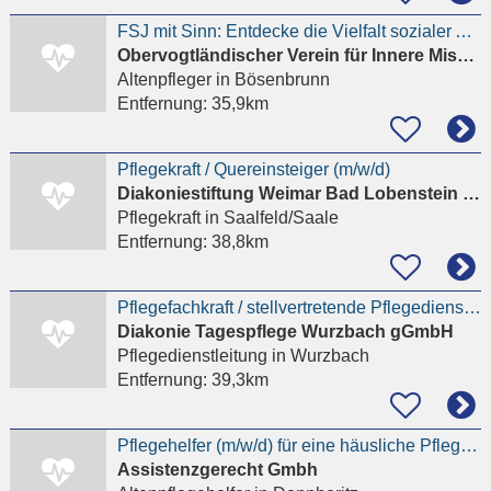
FSJ mit Sinn: Entdecke die Vielfalt sozialer Arbeit - Altenhilfe!
Obervogtländischer Verein für Innere Mission Marienstift e.V WfB Obervogtland
Altenpfleger
in Bösenbrunn
Entfernung:
35,9km
Pflegekraft / Quereinsteiger (m/w/d)
Diakoniestiftung Weimar Bad Lobenstein gGmbH
Pflegekraft
in Saalfeld/Saale
Entfernung:
38,8km
Pflegefachkraft / stellvertretende Pflegedienstleitung (m/w/d) Tagespflege
Diakonie Tagespflege Wurzbach gGmbH
Pflegedienstleitung
in Wurzbach
Entfernung:
39,3km
Pflegehelfer (m/w/d) für eine häusliche Pflegestelle gesucht
Assistenzgerecht Gmbh