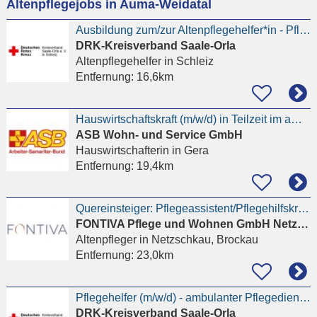
Altenpflegejobs in Auma-Weidatal
eingeben
Ausbildung zum/zur Altenpflegehelfer*in - Pflegeheim Pößneck
DRK-Kreisverband Saale-Orla
Altenpflegehelfer
in Schleiz
Entfernung:
16,6km
Hauswirtschaftskraft (m/w/d) in Teilzeit im ambulatenten Pflegedienst
ASB Wohn- und Service GmbH
Hauswirtschafterin
in Gera
Entfernung:
19,4km
Quereinsteiger: Pflegeassistent/Pflegehilfskraft für moderne Pflegeeinrichtung in Netzschkau
FONTIVA Pflege und Wohnen GmbH Netzschkau
Altenpfleger
in Netzschkau, Brockau
Entfernung:
23,0km
Pflegehelfer (m/w/d) - ambulanter Pflegedienst Tanna
DRK-Kreisverband Saale-Orla