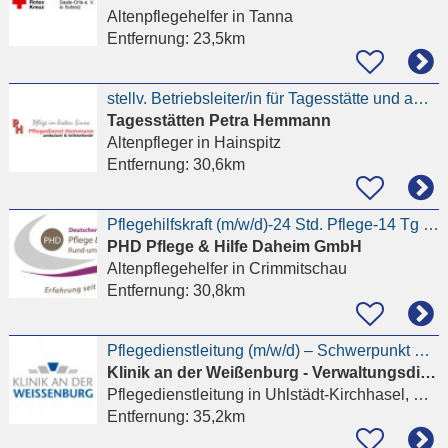
Altenpflegehelfer
in Tanna
Entfernung:
23,5km
stellv. Betriebsleiter/in für Tagesstätte und ambulanten Pflegedienst
Tagesstätten Petra Hemmann
Altenpfleger
in Hainspitz
Entfernung:
30,6km
Pflegehilfskraft (m/w/d)-24 Std. Pflege-14 Tg arbeiten-14 Tg frei
PHD Pflege & Hilfe Daheim GmbH
Altenpflegehelfer
in Crimmitschau
Entfernung:
30,8km
Pflegedienstleitung (m/w/d) – Schwerpunkt Rehabilitation
Klinik an der Weißenburg - Verwaltungsdirektion
Pflegedienstleitung
in Uhlstädt-Kirchhasel, Weißen
Entfernung:
35,2km